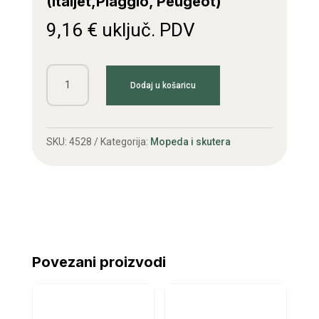
(Italjet,Piaggio, Peugeot)
9,16
€
uključ. PDV
Filter
Dodaj u košaricu
ulja
HF
183
SKU:
4528
Kategorija:
Mopeda i skutera
skuter
(Italjet,Piaggio,
Peugeot)
količina
Povezani proizvodi