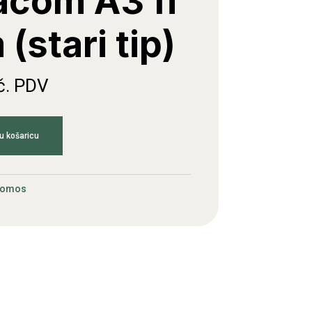
ačom A3 fi
(stari tip)
č. PDV
u košaricu
Tomos