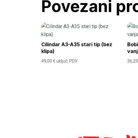
Povezani pr
Cilindar A3-A35 stari tip (bez
Bob
klipa)
van
49,00
€
uključ. PDV
36,2