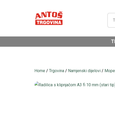
T
Home
/
Trgovina
/
Namjenski dijelovi
/
Moped