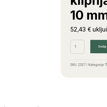
klipnj
10 mm 
52,43
€
uklju
Radilica
Dodaj 
s
klipnjačom
A3
SKU:
2357
Kategorija:
fi
10
mm
(stari
tip)
količina