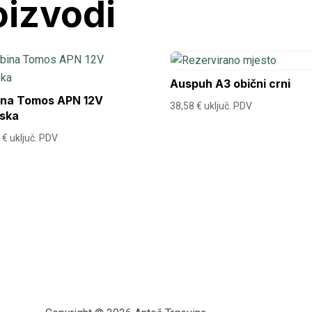
oizvodi
Auspuh A3 obični crni
ina Tomos APN 12V
38,58
€
uključ. PDV
jska
5
€
uključ. PDV