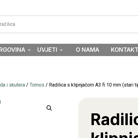
RGOVINA
UVJETI
O NAMA
KONTAK
a i skutera
/
Tomos
/ Radilica s klipnjačom A3 fi 10 mm (stari ti
Radili