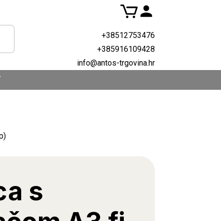
+38512753476
+385916109428
info@antos-trgovina.hr
T
p)
ca s