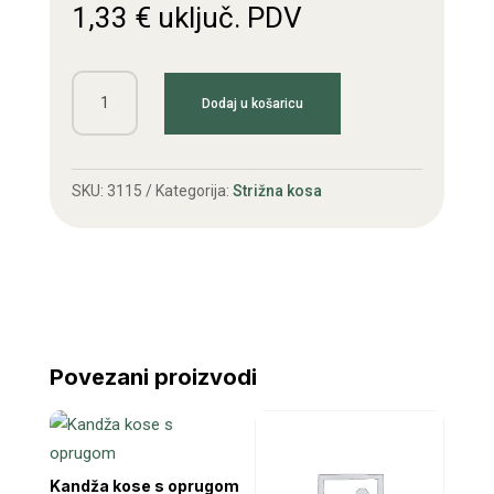
1,33
€
uključ. PDV
Pojačanje
Dodaj u košaricu
količina
SKU:
3115
Kategorija:
Strižna kosa
Povezani proizvodi
Kandža kose s oprugom