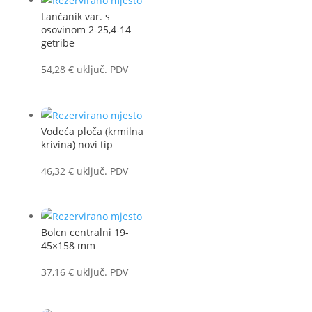
Lančanik var. s
osovinom 2-25,4-14
getribe
54,28
€
uključ. PDV
Vodeća ploča (krmilna
krivina) novi tip
46,32
€
uključ. PDV
Bolcn centralni 19-
45×158 mm
37,16
€
uključ. PDV