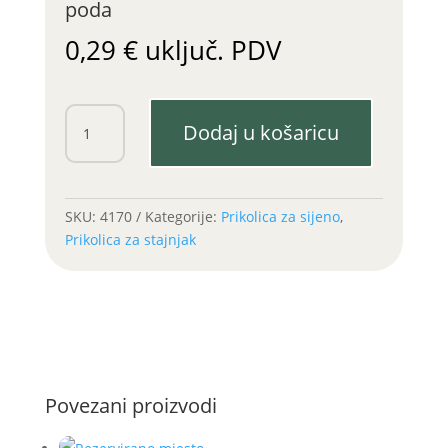
poda
0,29
€
uključ. PDV
Podloška
Dodaj u košaricu
(sponka)
PVC
vijka
letve
SKU:
4170
Kategorije:
Prikolica za sijeno
,
poda
Prikolica za stajnjak
količina
Povezani proizvodi