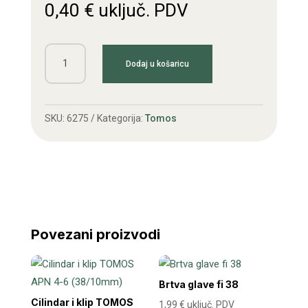
0,40
€
uključ. PDV
Podloška
Dodaj u košaricu
prednjeg
lančanika
APN
SKU:
6275
Kategorija:
Tomos
količina
Povezani proizvodi
Brtva glave fi 38
Cilindar i klip TOMOS
1,99
€
uključ. PDV