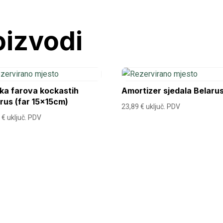
oizvodi
ka farova kockastih
Amortizer sjedala Belaru
rus (far 15x15cm)
23,89
€
uključ. PDV
0
€
uključ. PDV