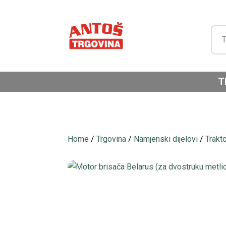
T
Home
/
Trgovina
/
Namjenski dijelovi
/
Trakt