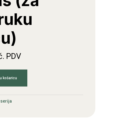
s (za
ruku
cu)
č. PDV
u košaricu
serija