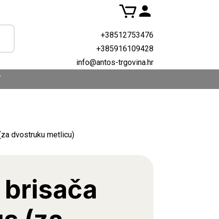
+38512753476
+385916109428
info@antos-trgovina.hr
T
(za dvostruku metlicu)
 brisača