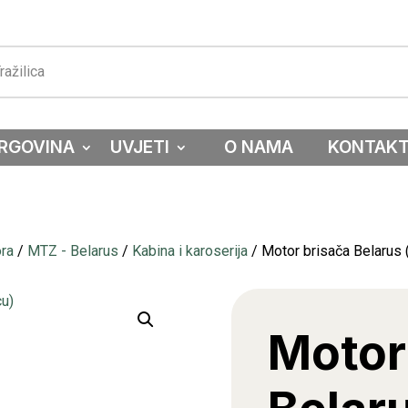
RGOVINA
UVJETI
O NAMA
KONTAK
ora
/
MTZ - Belarus
/
Kabina i karoserija
/ Motor brisača Belarus 
Motor