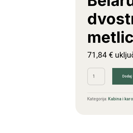
Belaru
dvost
metli
71,84
€
uklju
Motor
Dodaj 
brisača
Belarus
(za
Kategorija:
Kabina i karo
dvostruku
metlicu)
količina