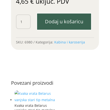
4,65
€
uključ. PDV
Slavina
Dodaj u košaricu
grijanja
Belarus
količina
SKU:
6980
Kategorija:
Kabina i karoserija
Povezani proizvodi
Kvaka vrata Belarus