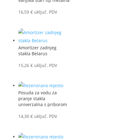
vanjska stari tip metalna
16,59
€
uključ. PDV
Amortizer zadnjeg
stakla Belarus
15,26
€
uključ. PDV
Posuda za vodu za
pranje stakla
univerzalna s priborom
14,30
€
uključ. PDV