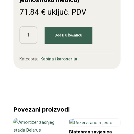
jednostruku metlicu)
71,84
€
uključ. PDV
Motor
Dodaj u košaricu
brisača
Belarus
(za
Kategorija:
Kabina i karoserija
jednostruku
metlicu)
količina
Povezani proizvodi
Blatobran zavjesica