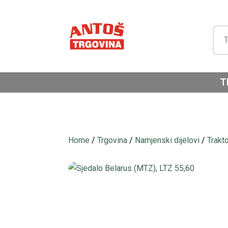
T
Home
/
Trgovina
/
Namjenski dijelovi
/
Trakt