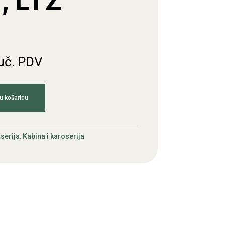
, LTZ
juč. PDV
u košaricu
serija
,
Kabina i karoserija