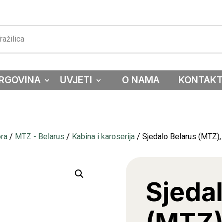
RGOVINA
UVJETI
O NAMA
KONTAK
ora
/
MTZ - Belarus
/
Kabina i karoserija
/ Sjedalo Belarus (MTZ),
Sjeda