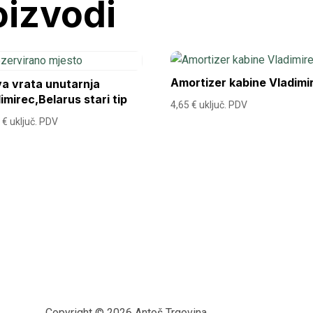
oizvodi
Amortizer kabine Vladimi
a vrata unutarnja
imirec,Belarus stari tip
4,65
€
uključ. PDV
0
€
uključ. PDV
Copyright © 2026 Antoš Trgovina.