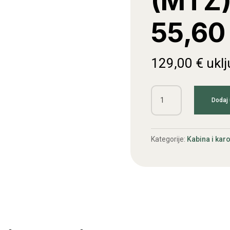
(MTZ)
55,60
129,00
€
ukl
Sjedalo
Dodaj 
Belarus
(MTZ),
LTZ
Kategorije:
Kabina i karo
55,60
količina