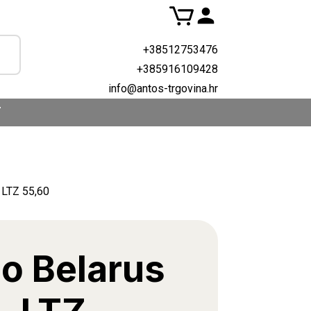
+38512753476
+385916109428
info@antos-trgovina.hr
T
 LTZ 55,60
lo Belarus