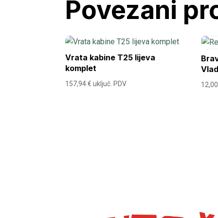
Povezani pr
Vrata kabine T25 lijeva
Brav
komplet
Vlad
157,94
€
uključ. PDV
12,0