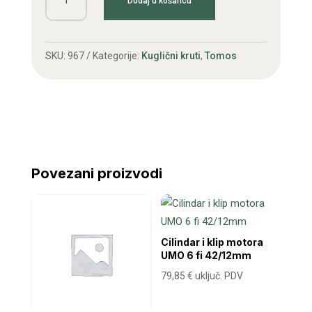
Dodaj u košaricu
6202
ZZ
15x35x11
SKU:
967
Kategorije:
Kuglični kruti
,
Tomos
(Poljska)
količina
Povezani proizvodi
Cilindar i klip motora
UMO 6 fi 42/12mm
79,85
€
uključ. PDV