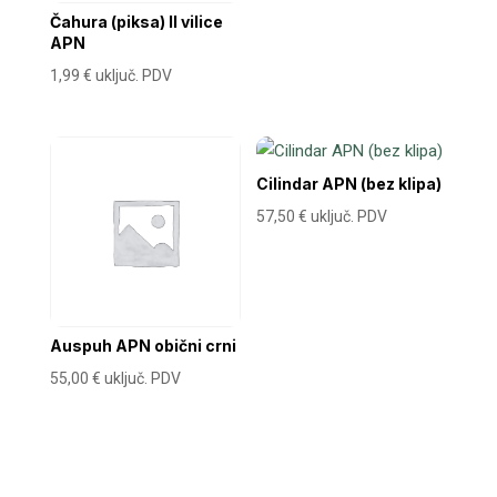
Čahura (piksa) II vilice
APN
1,99
€
uključ. PDV
Cilindar APN (bez klipa)
57,50
€
uključ. PDV
Auspuh APN obični crni
55,00
€
uključ. PDV