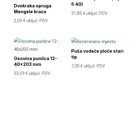
fi 40)
Dvokraka opruga
Mengele kraća
31,85
€
uključ. PDV
2,00
€
uključ. PDV
Puša vodeće ploče stari
tip
Osovina punilca 12-
40×203 mm
7,30
€
uključ. PDV
33,59
€
uključ. PDV