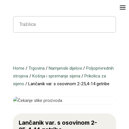
Home
/
Trgovina
/
Namjenski dijelovi
/
Poljoprivrednih
strojeva
/
Košnja i spremanje sijena
/
Prikolica za
sijeno
/ Lančanik var. s osovinom 2-25,4-14 getribe
Lančanik var. s osovinom 2-