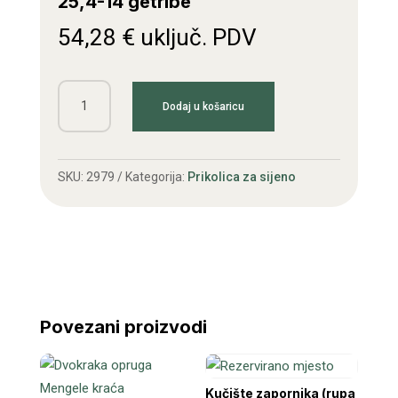
25,4-14 getribe
54,28
€
uključ. PDV
Lančanik
Dodaj u košaricu
var.
s
osovinom
SKU:
2979
Kategorija:
Prikolica za sijeno
2-
25,4-
14
getribe
količina
Povezani proizvodi
Kučište zapornika (rupa