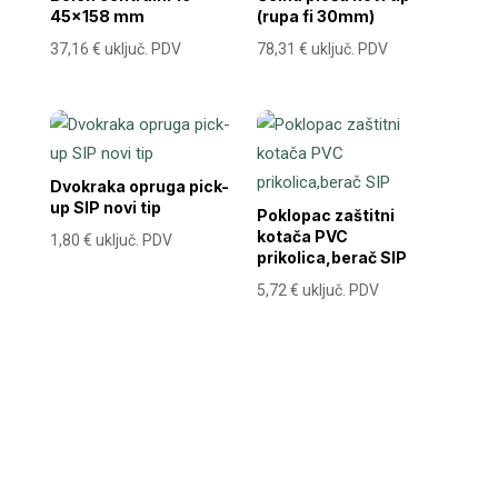
45×158 mm
(rupa fi 30mm)
37,16
€
uključ. PDV
78,31
€
uključ. PDV
Dvokraka opruga pick-
up SIP novi tip
Poklopac zaštitni
kotača PVC
1,80
€
uključ. PDV
prikolica,berač SIP
5,72
€
uključ. PDV