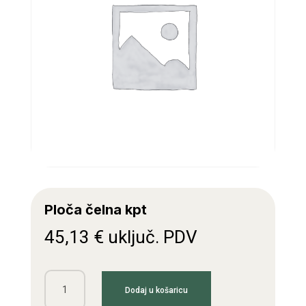
Ploča čelna kpt
45,13
€
uključ. PDV
Ploča
Dodaj u košaricu
čelna