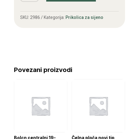
kpt
količina
SKU:
2986
Kategorija:
Prikolica za sijeno
Povezani proizvodi
Bolcn centralni 19-
Čelna ploča novi tip