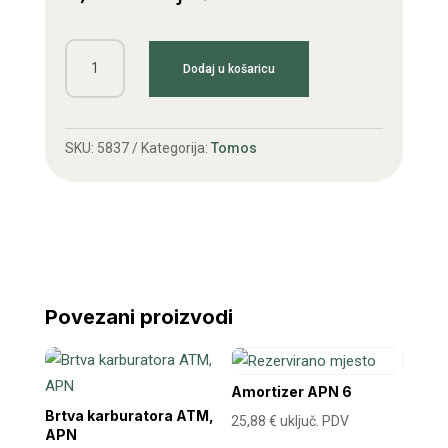
Lančanik
Dodaj u košaricu
APN
12z
količina
SKU:
5837
Kategorija:
Tomos
Povezani proizvodi
Amortizer APN 6
Brtva karburatora ATM,
25,88
€
uključ. PDV
APN