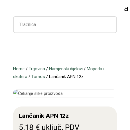
Home
/
Trgovina
/
Namjenski dijelovi
/
Mopeda i
skutera
/
Tomos
/ Lančanik APN 12z
Lančanik APN 12z
5,18
€
uključ. PDV