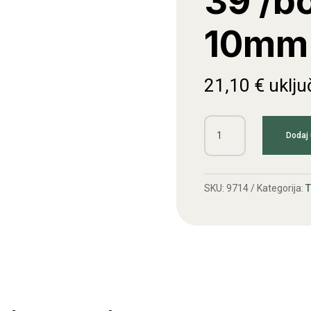
39 /bo
10mm 
21,10
€
uklju
Klipni
Dodaj 
komplet
fi
39
SKU:
9714
Kategorija:
/bolcn
fi
10mm
(Meteor)
količina