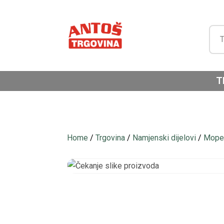
T
Home
/
Trgovina
/
Namjenski dijelovi
/
Moped