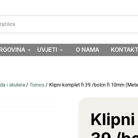
RGOVINA
UVJETI
O NAMA
KONTAK
a i skutera
/
Tomos
/ Klipni komplet fi 39 /bolcn fi 10mm (Met
Klipni