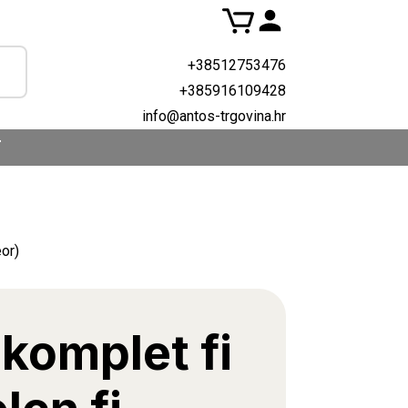
+38512753476
+385916109428
info@antos-trgovina.hr
T
eor)
 komplet fi