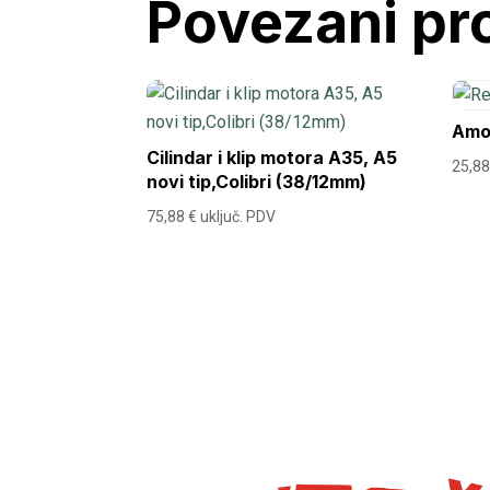
Povezani pr
Amo
Cilindar i klip motora A35, A5
25,8
novi tip,Colibri (38/12mm)
75,88
€
uključ. PDV