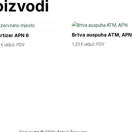
oizvodi
Brtva auspuha ATM, APN
rtizer APN 6
1,33
€
uključ. PDV
8
€
uključ. PDV