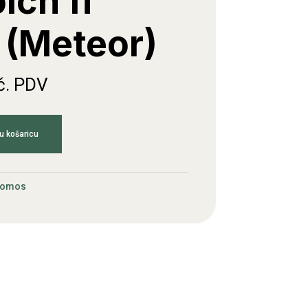
lcn fi
(Meteor)
č. PDV
u košaricu
Tomos