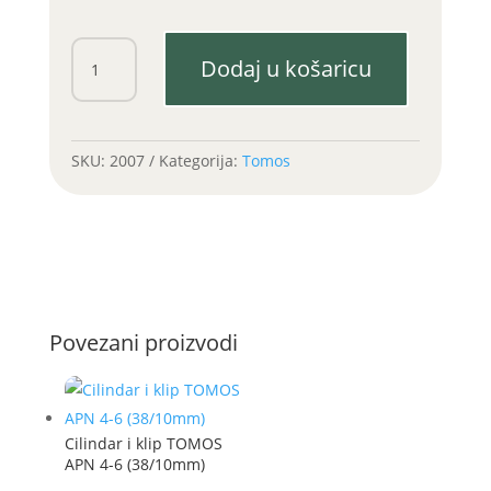
Karika
Dodaj u košaricu
39x1,5mm
(1
komad)
količina
SKU:
2007
Kategorija:
Tomos
Povezani proizvodi
Cilindar i klip TOMOS
APN 4-6 (38/10mm)