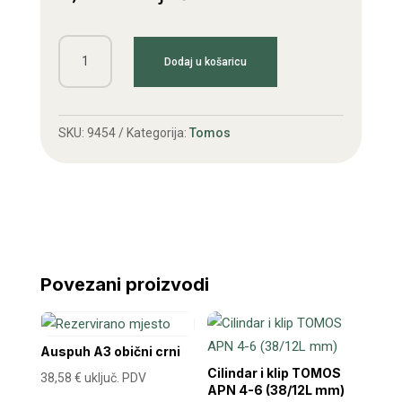
Gumb
Dodaj u košaricu
čoka
APN
količina
SKU:
9454
Kategorija:
Tomos
Povezani proizvodi
Auspuh A3 obični crni
Cilindar i klip TOMOS
38,58
€
uključ. PDV
APN 4-6 (38/12L mm)