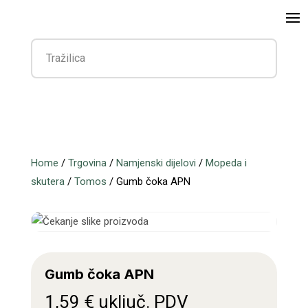
Home
/
Trgovina
/
Namjenski dijelovi
/
Mopeda i
skutera
/
Tomos
/ Gumb čoka APN
Gumb čoka APN
1,59
€
uključ. PDV