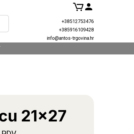
+38512753476
+385916109428
info@antos-trgovina.hr
T
 cu 21×27
. PDV