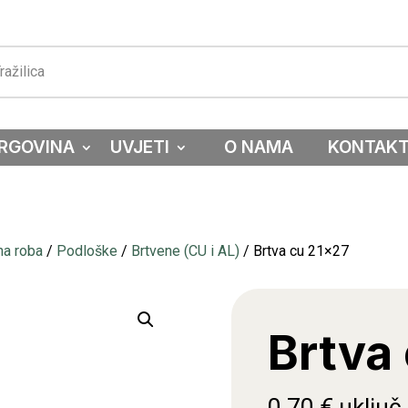
RGOVINA
UVJETI
O NAMA
KONTAK
na roba
/
Podloške
/
Brtvene (CU i AL)
/ Brtva cu 21×27
Brtva
0,70
€
uključ