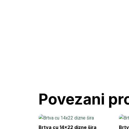
Povezani pr
Brtva cu 14×22 dizne šira
Brt