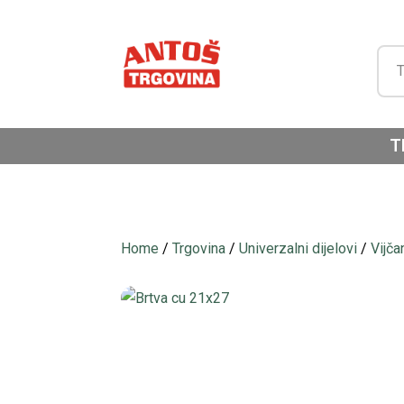
T
Home
/
Trgovina
/
Univerzalni dijelovi
/
Vijča