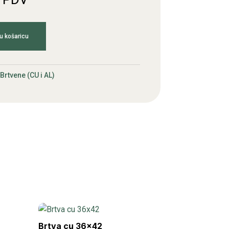
u košaricu
Brtvene (CU i AL)
Brtva cu 36×42