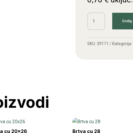
Brtva
Dodaj 
cu
21x27
količina
SKU:
39111
Kategorija:
oizvodi
va cu 20×26
Brtva cu 28