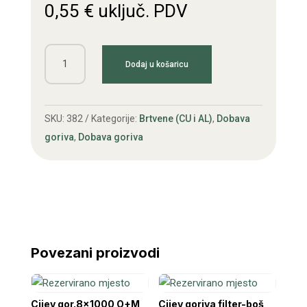
0,55
€
uključ. PDV
Brtva
Dodaj u košaricu
cu
14x22
dizne
SKU:
382
Kategorije:
Brtvene (CU i AL)
,
Dobava
šira
goriva
,
Dobava goriva
količina
Povezani proizvodi
Cijev gor.8×1000 O+M
Cijev goriva filter-boš