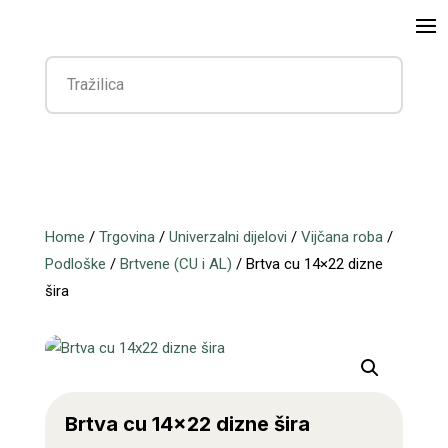
Home
/
Trgovina
/
Univerzalni dijelovi
/
Vijčana roba
/
Podloške
/
Brtvene (CU i AL)
/ Brtva cu 14×22 dizne
šira
Brtva cu 14×22 dizne šira