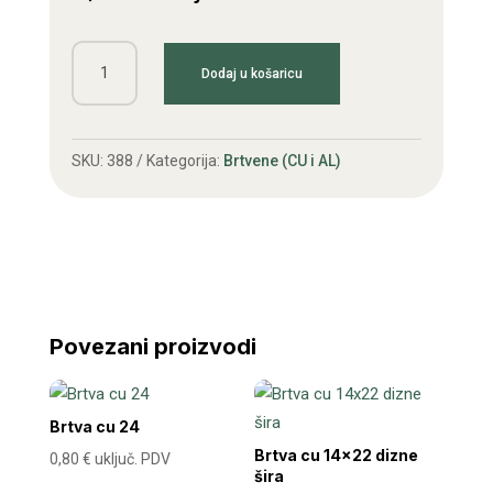
Brtva
Dodaj u košaricu
cu
10x16
količina
SKU:
388
Kategorija:
Brtvene (CU i AL)
Povezani proizvodi
Brtva cu 24
Brtva cu 14×22 dizne
0,80
€
uključ. PDV
šira