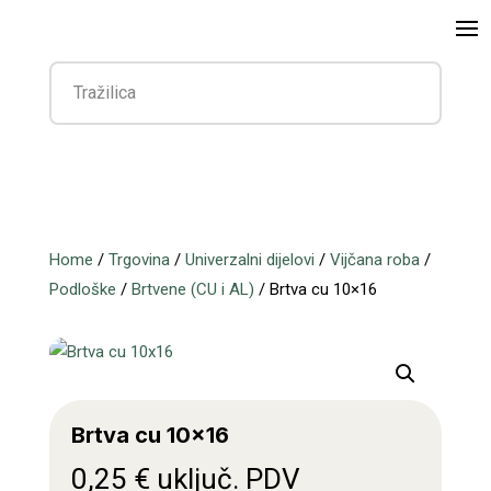
Home
/
Trgovina
/
Univerzalni dijelovi
/
Vijčana roba
/
Podloške
/
Brtvene (CU i AL)
/ Brtva cu 10×16
Brtva cu 10×16
0,25
€
uključ. PDV