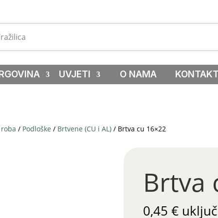
RGOVINA
UVJETI
O NAMA
KONTAK
 roba
/
Podloške
/
Brtvene (CU i AL)
/ Brtva cu 16×22
Brtva
0,45
€
uključ