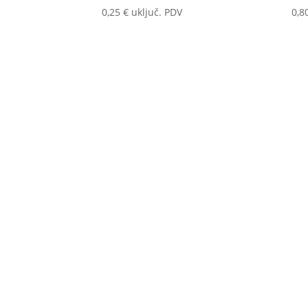
0,25
€
uključ. PDV
0,8