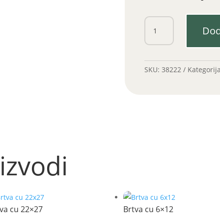
Brtva
Dod
cu
16x22
količina
SKU:
38222
Kategorij
izvodi
va cu 22×27
Brtva cu 6×12