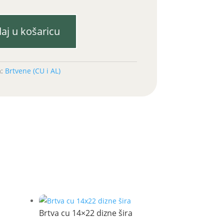
aj u košaricu
a:
Brtvene (CU i AL)
Brtva cu 14×22 dizne šira