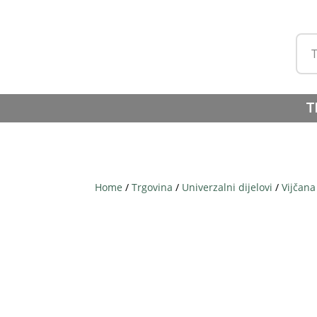
T
Home
/
Trgovina
/
Univerzalni dijelovi
/
Vijčana