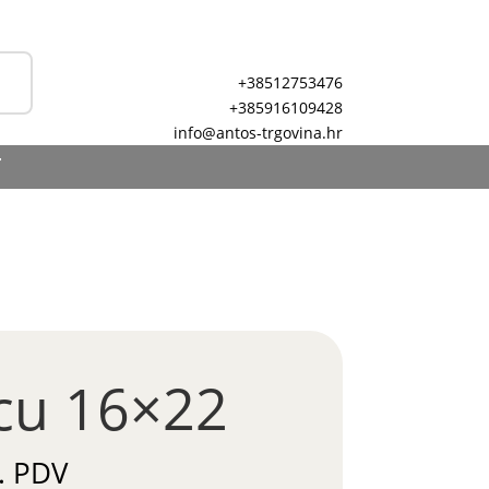
+38512753476
+385916109428
info@antos-trgovina.hr
T
 cu 16×22
. PDV