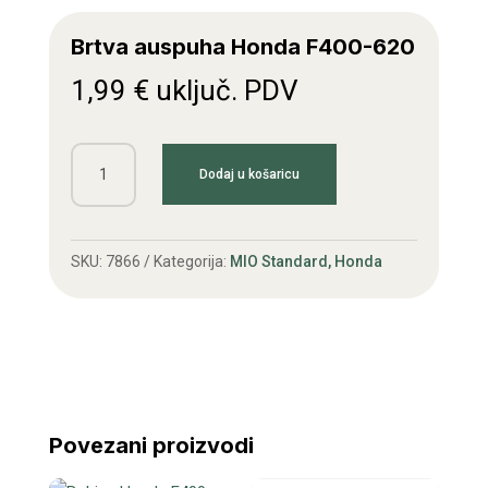
Brtva auspuha Honda F400-620
1,99
€
uključ. PDV
Brtva
Dodaj u košaricu
auspuha
Honda
F400-
SKU:
7866
Kategorija:
MIO Standard, Honda
620
količina
Povezani proizvodi