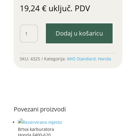
19,24
€
uključ. PDV
Karike
Dodaj u košaricu
Honda
G200
F600-
620
SKU:
4325
Kategorija:
MIO Standard, Honda
STD
fi
67
količina
Povezani proizvodi
Brtva karburatora
Honda F400-620