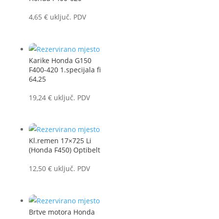
4,65
€
uključ. PDV
Karike Honda G150
F400-420 1.specijala fi
64,25
19,24
€
uključ. PDV
Kl.remen 17×725 Li
(Honda F450) Optibelt
12,50
€
uključ. PDV
Brtve motora Honda