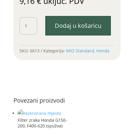
9,16
€
uključ. PDV
Brtva
Dodaj u košaricu
glave
Honda
F600-
620
SKU:
6613
Kategorija:
MIO Standard, Honda
količina
Povezani proizvodi
Filter zraka Honda G150-
200, F400-620 (spužva)