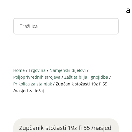
Home
/
Trgovina
/
Namjenski dijelovi
/
Poljoprivrednih strojeva
/
Zaštita bilja i gnojidba
/
Prikolica za stajnjak
/ Zupčanik stožasti 19z fi 55
/nasjed za ležaj
Zupčanik stožasti 19z fi 55 /nasjed