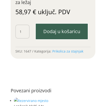
za ležaj
58,97
€
uključ. PDV
Zupčanik
Dodaj u košaricu
stožasti
19z
fi
55
SKU:
1647
Kategorija:
Prikolica za stajnjak
/nasjed
za
ležaj
količina
Povezani proizvodi