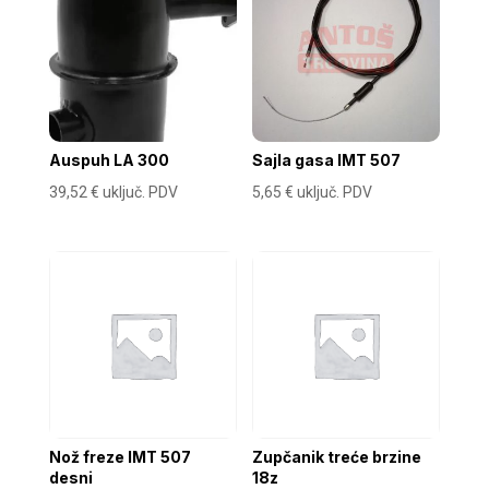
Auspuh LA 300
Sajla gasa IMT 507
39,52
€
uključ. PDV
5,65
€
uključ. PDV
Nož freze IMT 507
Zupčanik treće brzine
desni
18z