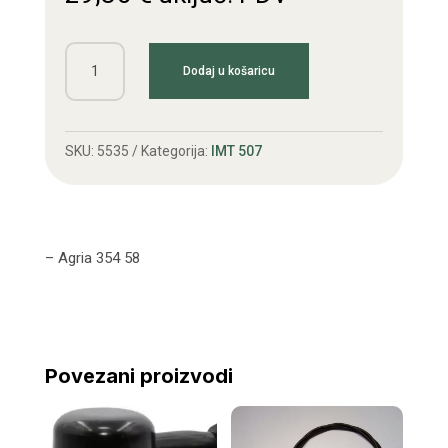
Zupčanik
Dodaj u košaricu
sa
žljebovima
21z
SKU:
5535
Kategorija:
IMT 507
količina
– Agria 354 58
Povezani proizvodi