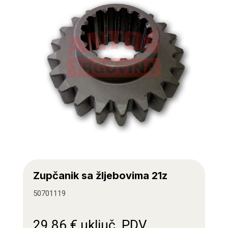
Zupčanik sa žljebovima 21z
50701119
29,86
€
uključ. PDV