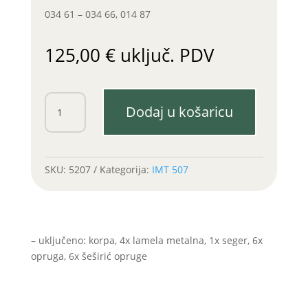
034 61 – 034 66, 014 87
125,00
€
uključ. PDV
Korpa
Dodaj u košaricu
kvačila
IMT
507/IMT
407
SKU:
5207
Kategorija:
IMT 507
Kron
Srb.
količina
– uključeno: korpa, 4x lamela metalna, 1x seger, 6x
opruga, 6x šeširić opruge