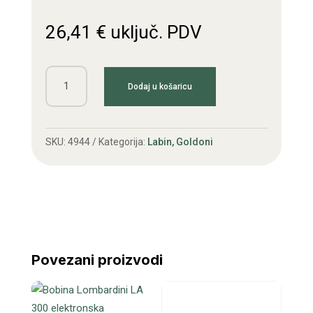
26,41
€
uključ. PDV
Vratilo
Dodaj u košaricu
pogona
gornje
količina
SKU:
4944
Kategorija:
Labin, Goldoni
Povezani proizvodi