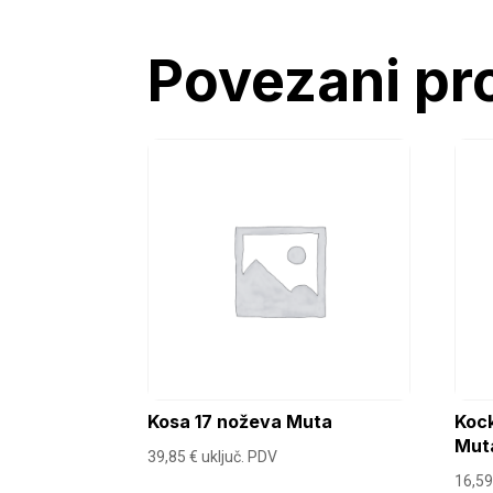
Povezani pr
Kosa 17 noževa Muta
Kock
Mut
39,85
€
uključ. PDV
16,5