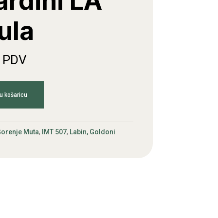
rdini LA
ula
. PDV
u košaricu
orenje Muta
,
IMT 507
,
Labin, Goldoni