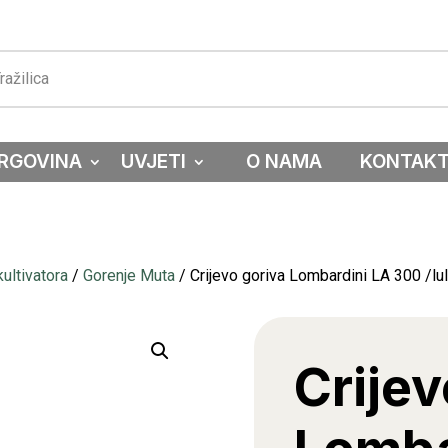
RGOVINA
UVJETI
O NAMA
KONTAK
ultivatora
/
Gorenje Muta
/ Crijevo goriva Lombardini LA 300 /lu
Crijev