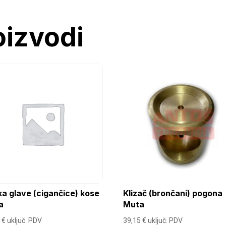
oizvodi
a glave (cigančice) kose
Klizač (brončani) pogona
a
Muta
9
€
uključ. PDV
39,15
€
uključ. PDV