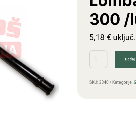
Lomba
300 /l
5,18
€
uključ
Crijevo
Dodaj 
goriva
Lombardini
LA
SKU:
3340
Kategorije:
G
300
/lula
količina