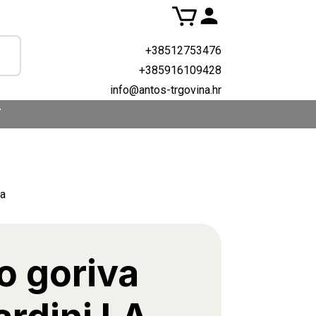
+38512753476
+385916109428
info@antos-trgovina.hr
T
la
o goriva