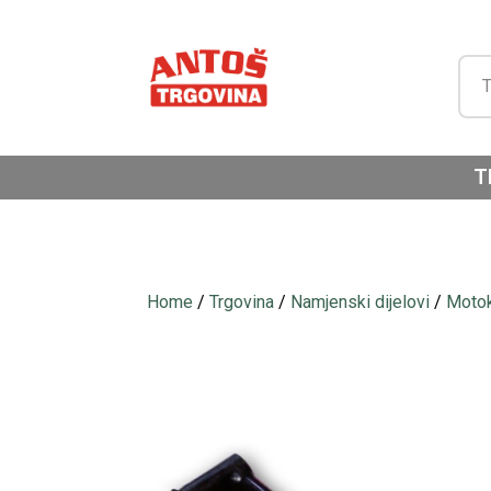
T
Home
/
Trgovina
/
Namjenski dijelovi
/
Motok