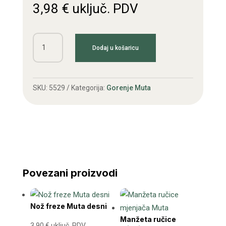
3,98
€
uključ. PDV
Čahura
Dodaj u košaricu
cigančice
(glave)
kose
SKU:
5529
Kategorija:
Gorenje Muta
Muta
količina
Povezani proizvodi
Nož freze Muta desni
Manžeta ručice
3,90
€
uključ. PDV