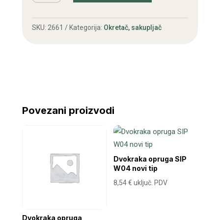
PVC
Panonija
SKU:
2661
Kategorija:
Okretač, sakupljač
količina
Povezani proizvodi
Dvokraka opruga SIP
W04 novi tip
8,54
€
uključ. PDV
Dvokraka opruga