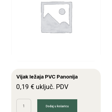
Vijak ležaja PVC Panonija
0,19
€
uključ. PDV
Vijak
Dodaj u košaricu
ležaja