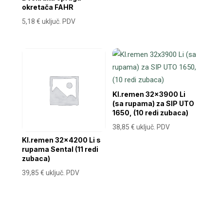
okretača FAHR
5,18
€
uključ. PDV
Kl.remen 32×3900 Li
(sa rupama) za SIP UTO
1650, (10 redi zubaca)
38,85
€
uključ. PDV
Kl.remen 32×4200 Li s
rupama Sental (11 redi
zubaca)
39,85
€
uključ. PDV