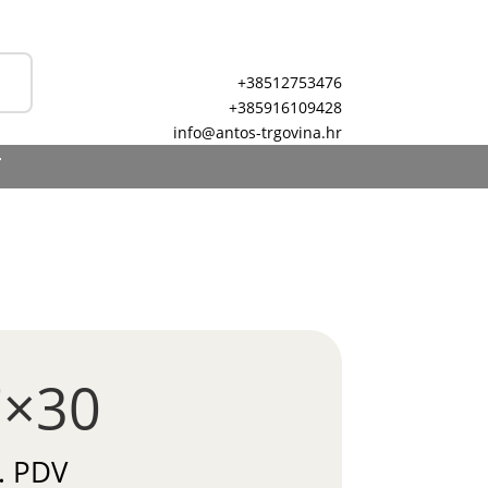
+38512753476
+385916109428
info@antos-trgovina.hr
T
7×30
. PDV