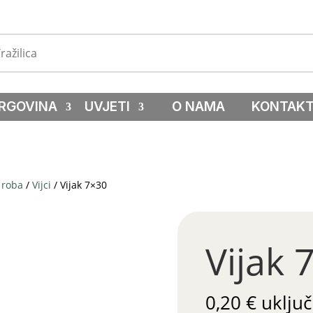
RGOVINA
UVJETI
O NAMA
KONTAK
 roba
/
Vijci
/ Vijak 7×30
Vijak 
0,20
€
uključ