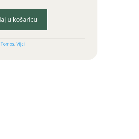
aj u košaricu
:
Tomos
,
Vijci