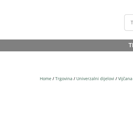
T
Home
/
Trgovina
/
Univerzalni dijelovi
/
Vijčana