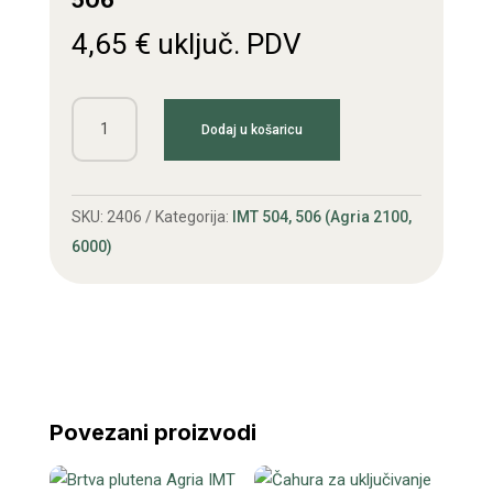
506
4,65
€
uključ. PDV
Uvodnik
Dodaj u košaricu
karburatora
Agria
IMT
SKU:
2406
Kategorija:
IMT 504, 506 (Agria 2100,
506
6000)
količina
Povezani proizvodi