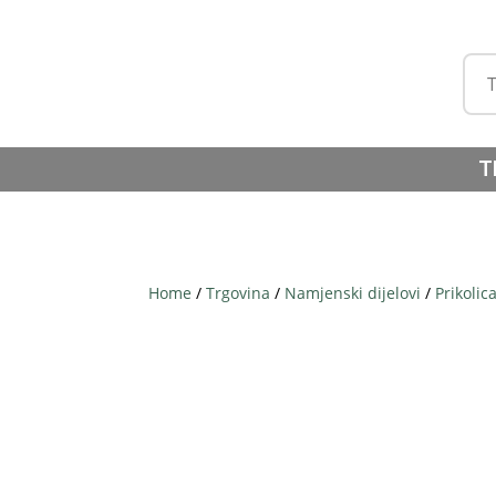
T
Home
/
Trgovina
/
Namjenski dijelovi
/
Prikolic