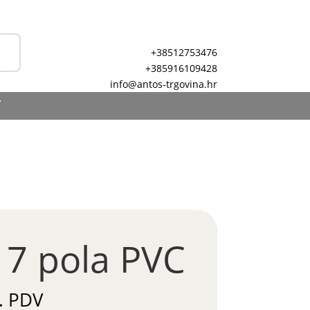
+38512753476
+385916109428
info@antos-trgovina.hr
T
 7 pola PVC
. PDV