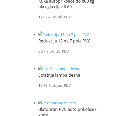
Kuka autoprikolice do 800 kg
okrugla cijev fi 60
17,92
€
uključ. PDV
Redukcija 13 na 7 pola PVC
8,37
€
uključ. PDV
Stražnja lampa desna
10,49
€
uključ. PDV
Blatobran PVC auto prikolice (1
kom)