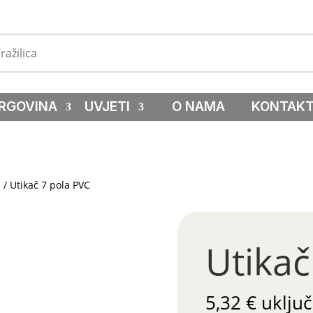
RGOVINA
UVJETI
O NAMA
KONTAK
a
/ Utikač 7 pola PVC
Utikač
5,32
€
uključ