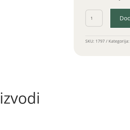
Utikač
Dod
7
pola
PVC
količina
SKU:
1797
Kategorija
izvodi