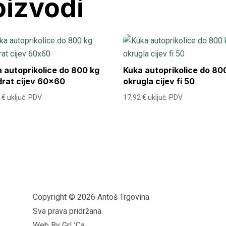
oizvodi
 autoprikolice do 800 kg
Kuka autoprikolice do 80
rat cijev 60×60
okrugla cijev fi 50
2
€
uključ. PDV
17,92
€
uključ. PDV
Copyright © 2026 Antoš Trgovina.
Sva prava pridržana.
Web By GrL’Ca