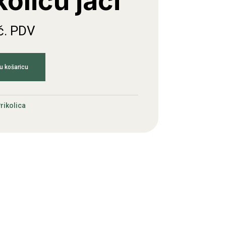
kolicu jači
č. PDV
u košaricu
rikolica