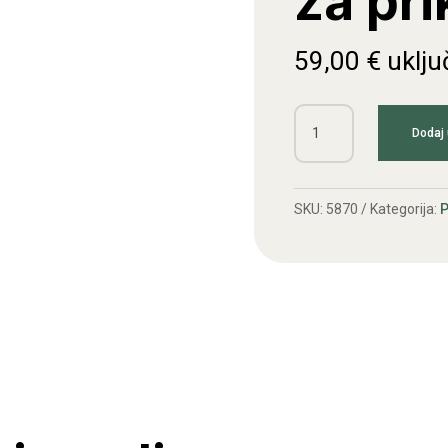
za pri
59,00
€
uklju
Kotač
Dodaj 
potporni
za
prikolicu
SKU:
5870
Kategorija:
P
jači
količina