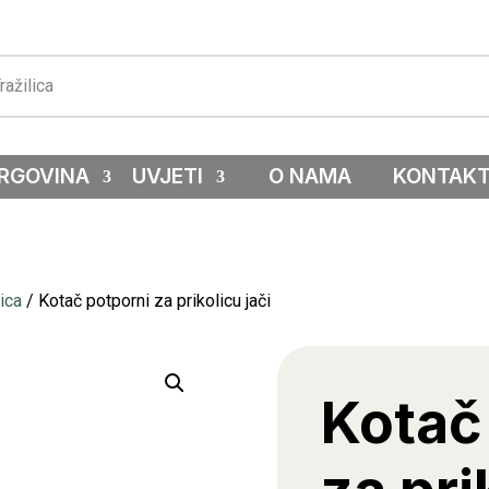
RGOVINA
UVJETI
O NAMA
KONTAK
lica
/ Kotač potporni za prikolicu jači
Kotač