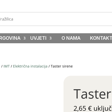
RGOVINA
UVJETI
O NAMA
KONTAK
a
/
IMT
/
Električna instalacija
/ Taster sirene
Taster
2,65
€
uključ