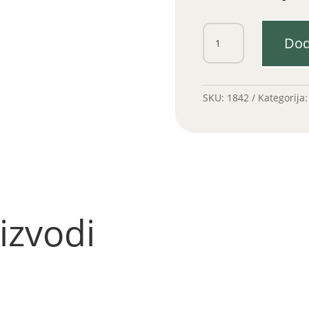
Taster
Dod
sirene
količina
SKU:
1842
Kategorija
izvodi