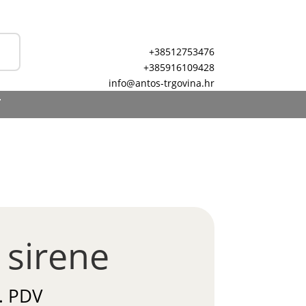
+38512753476
+385916109428
info@antos-trgovina.hr
T
 sirene
. PDV