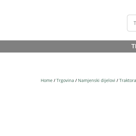
T
Home
/
Trgovina
/
Namjenski dijelovi
/
Traktor