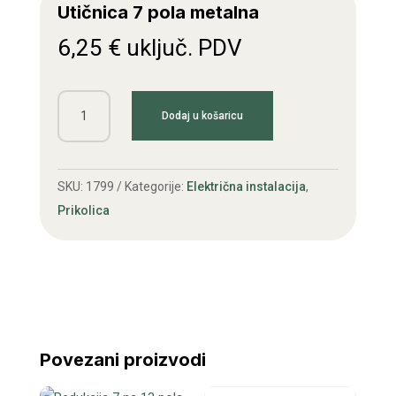
Utičnica 7 pola metalna
6,25
€
uključ. PDV
Utičnica
Dodaj u košaricu
7
pola
metalna
SKU:
1799
Kategorije:
Električna instalacija
,
količina
Prikolica
Povezani proizvodi