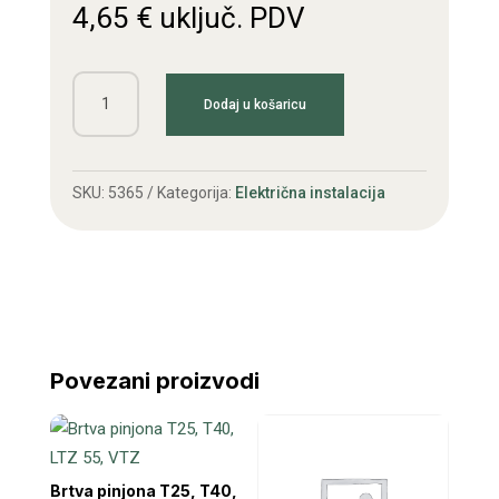
4,65
€
uključ. PDV
Štop
Dodaj u košaricu
prekidač
Vladimirec
količina
SKU:
5365
Kategorija:
Električna instalacija
Povezani proizvodi
Brtva pinjona T25, T40,