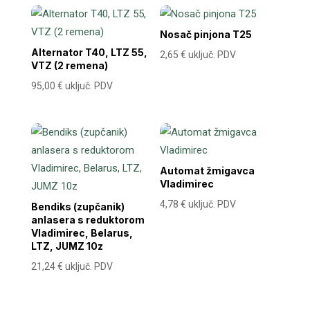
Nosač pinjona T25
Alternator T40, LTZ 55,
2,65
€
uključ. PDV
VTZ (2 remena)
95,00
€
uključ. PDV
Automat žmigavca
Vladimirec
4,78
€
uključ. PDV
Bendiks (zupčanik)
anlasera s reduktorom
Vladimirec, Belarus,
LTZ, JUMZ 10z
21,24
€
uključ. PDV