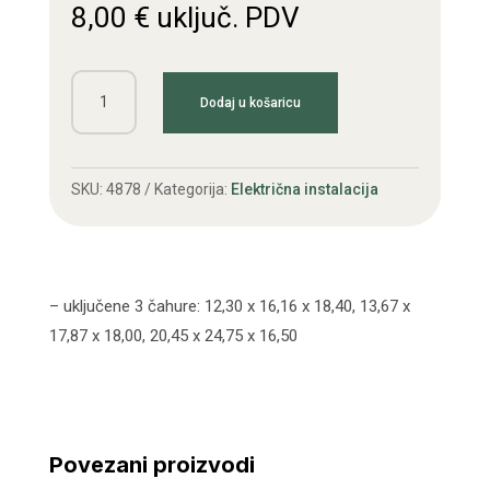
8,00
€
uključ. PDV
Gar.čahura
Dodaj u košaricu
anlasera
T25
količina
SKU:
4878
Kategorija:
Električna instalacija
– uključene 3 čahure: 12,30 x 16,16 x 18,40, 13,67 x
17,87 x 18,00, 20,45 x 24,75 x 16,50
Povezani proizvodi