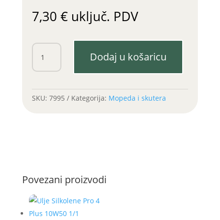
7,30
€
uključ. PDV
Sprej
Dodaj u košaricu
za
lanac
500ml
količina
SKU:
7995
Kategorija:
Mopeda i skutera
Povezani proizvodi