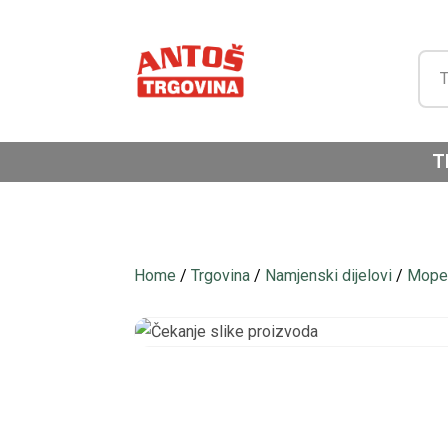
T
Home
/
Trgovina
/
Namjenski dijelovi
/
Moped