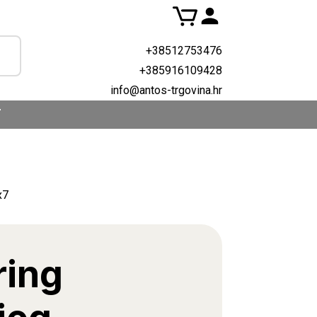
+38512753476
+385916109428
info@antos-trgovina.hr
T
x7
ing