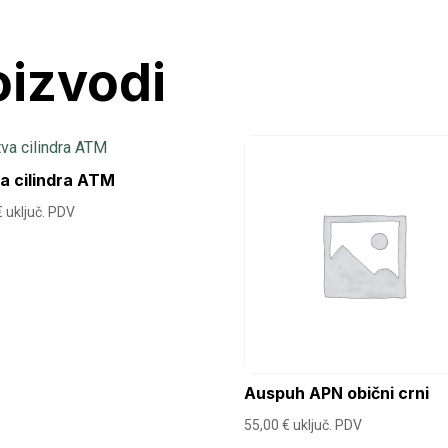
oizvodi
a cilindra ATM
€
uključ. PDV
Auspuh APN obični crni
55,00
€
uključ. PDV