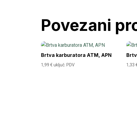
Povezani pr
Brtva karburatora ATM, APN
Brtv
1,99
€
uključ. PDV
1,33