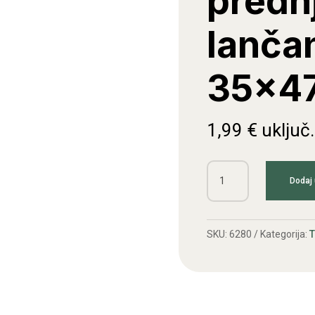
predn
lanča
35x4
1,99
€
uključ
Semering
Dodaj 
prednjeg
lančanika
ATM
SKU:
6280
Kategorija:
35x47x7
količina