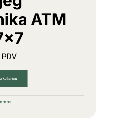
jeg
nika ATM
7x7
. PDV
u košaricu
Tomos