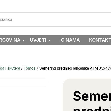
RGOVINA
UVJETI
O NAMA
KONTAK
a i skutera
/
Tomos
/ Semering prednjeg lančanika ATM 35x47
Semer