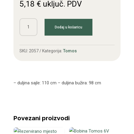
5,18
€
uključ. PDV
Sajla
Dodaj u košaricu
prednje
kočnice
APN
SKU:
2057
Kategorija:
Tomos
4,
T14
količina
– duljina sajle: 110 cm – duljina bužira: 98 cm
Povezani proizvodi