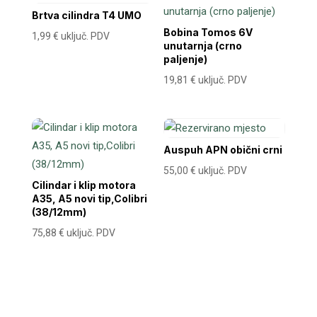
Brtva cilindra T4 UMO
Bobina Tomos 6V
1,99
€
uključ. PDV
unutarnja (crno
paljenje)
19,81
€
uključ. PDV
Auspuh APN obični crni
55,00
€
uključ. PDV
Cilindar i klip motora
A35, A5 novi tip,Colibri
(38/12mm)
75,88
€
uključ. PDV