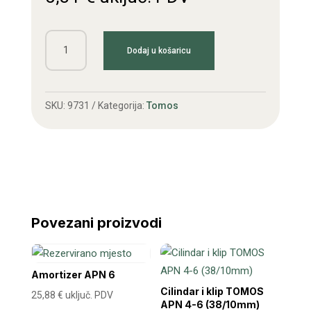
Sajla
Dodaj u košaricu
gasa
T15
količina
SKU:
9731
Kategorija:
Tomos
Povezani proizvodi
Amortizer APN 6
Cilindar i klip TOMOS
25,88
€
uključ. PDV
APN 4-6 (38/10mm)