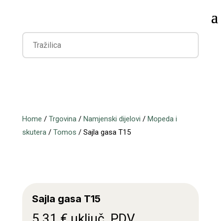
Home
/
Trgovina
/
Namjenski dijelovi
/
Mopeda i
skutera
/
Tomos
/ Sajla gasa T15
Sajla gasa T15
5,31
€
uključ. PDV