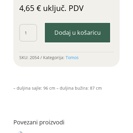
4,65
€
uključ. PDV
Sajla
Dodaj u košaricu
gasa
APN
4-
6
SKU:
2054
Kategorija:
Tomos
stari
tip
/lulica
(Bing)
– duljina sajle: 96 cm – duljina bužira: 87 cm
količina
Povezani proizvodi