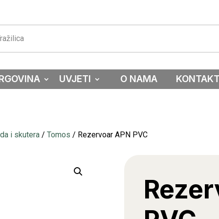
RGOVINA
UVJETI
O NAMA
KONTAK
a i skutera
/
Tomos
/ Rezervoar APN PVC
Rezer