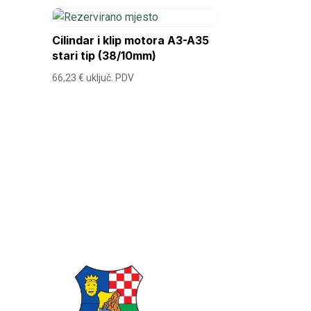
Cilindar i klip motora A3-A35
stari tip (38/10mm)
66,23
€
uključ. PDV