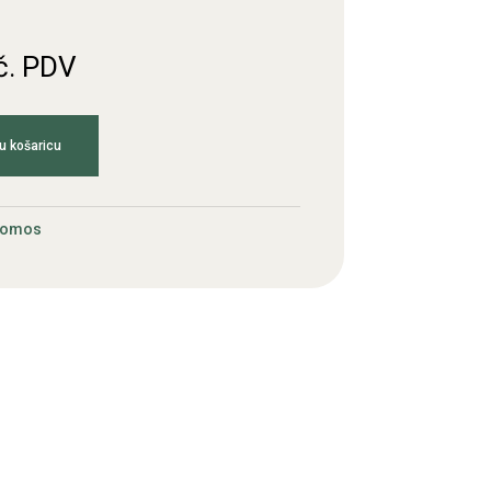
č. PDV
u košaricu
Tomos