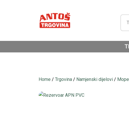
T
Home
/
Trgovina
/
Namjenski dijelovi
/
Moped