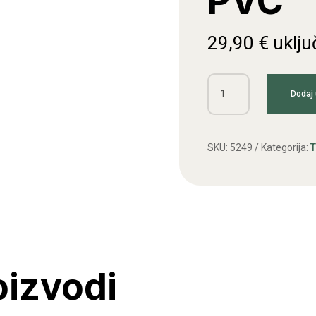
PVC
29,90
€
uklju
Rezervoar
Dodaj 
APN
PVC
količina
SKU:
5249
Kategorija:
oizvodi