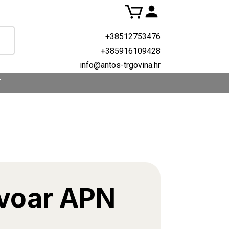
+38512753476
+385916109428
info@antos-trgovina.hr
T
voar APN