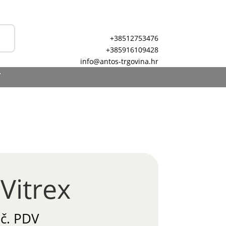
+38512753476
+385916109428
info@antos-trgovina.hr
T
Vitrex
uč. PDV