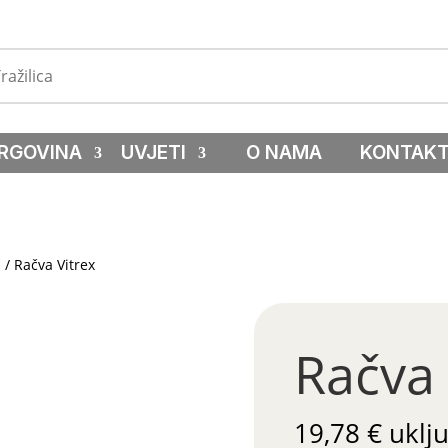
RGOVINA
UVJETI
O NAMA
KONTAK
a
/ Račva Vitrex
Račva 
19,78
€
uklj