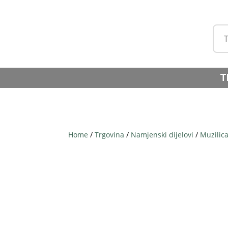
T
Home
/
Trgovina
/
Namjenski dijelovi
/
Muzilic