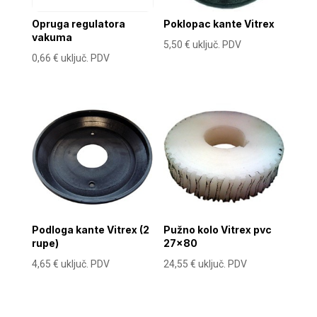
Opruga regulatora
Poklopac kante Vitrex
vakuma
5,50
€
uključ. PDV
0,66
€
uključ. PDV
Podloga kante Vitrex (2
Pužno kolo Vitrex pvc
rupe)
27×80
4,65
€
uključ. PDV
24,55
€
uključ. PDV