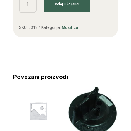
Dodaj u košaricu
šaka
Vitrex
količina
SKU:
5318
Kategorija:
Muzilica
Povezani proizvodi