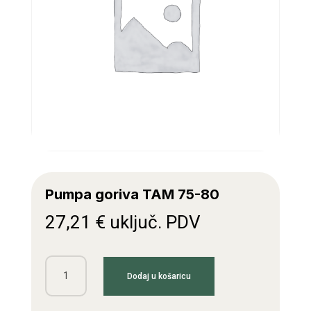
Pumpa goriva TAM 75-80
27,21
€
uključ. PDV
Pumpa
Dodaj u košaricu
goriva
TAM