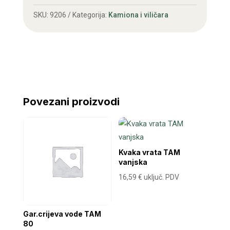
75-
SKU:
9206
Kategorija:
Kamiona i viličara
80
količina
Povezani proizvodi
Kvaka vrata TAM
vanjska
16,59
€
uključ. PDV
Gar.crijeva vode TAM
80