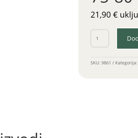
21,90
€
uklj
Ležaj
Dod
kvačila
TAM
75-
80-
SKU:
9861
Kategorija
Indos
količina