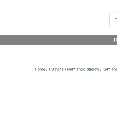
T
Home
/
Trgovina
/
Namjenski dijelovi
/
Kamiona 