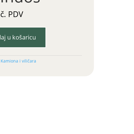
uč. PDV
aj u košaricu
:
Kamiona i viličara