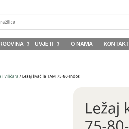
RGOVINA
UVJETI
O NAMA
KONTAK
i viličara
/ Ležaj kvačila TAM 75-80-Indos
Ležaj 
75-80