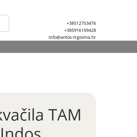
+38512753476
+385916109428
info@antos-trgovina.hr
T
kvačila TAM
-Indos