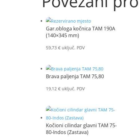
Povezani pro
Gar.obloga kočnica TAM 190A
(140×345 mm)
59,73
€
uključ. PDV
Brava paljenja TAM 75,80
19,12
€
uključ. PDV
Kočioni cilindar glavni TAM 75-
80-Indos (Zastava)