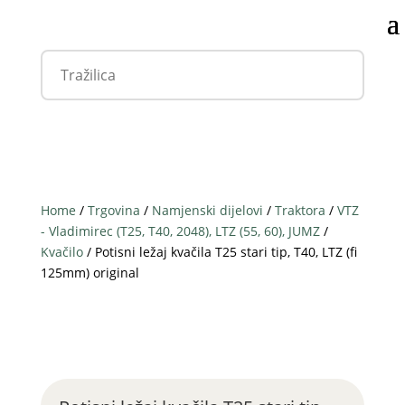
Home
/
Trgovina
/
Namjenski dijelovi
/
Traktora
/
VTZ
- Vladimirec (T25, T40, 2048), LTZ (55, 60), JUMZ
/
Kvačilo
/ Potisni ležaj kvačila T25 stari tip, T40, LTZ (fi
125mm) original