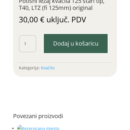
Potisni ležaj kvačila T25 stari tip,
T40, LTZ (fi 125mm) original
30,00
€
uključ. PDV
Potisni
Dodaj u košaricu
ležaj
kvačila
T25
stari
Kategorija:
Kvačilo
tip,
T40,
LTZ
(fi
125mm)
original
količina
Povezani proizvodi