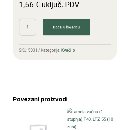
1,56
€
uključ. PDV
Opruga
Dodaj u košaricu
capice
T25
količina
SKU:
5031
Kategorija:
Kvačilo
Povezani proizvodi